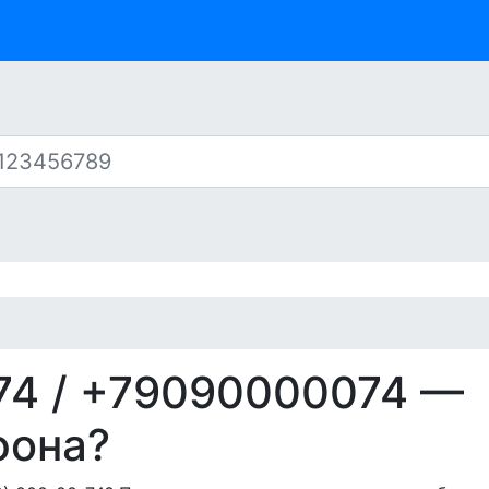
74
/ +79090000074 —
фона?