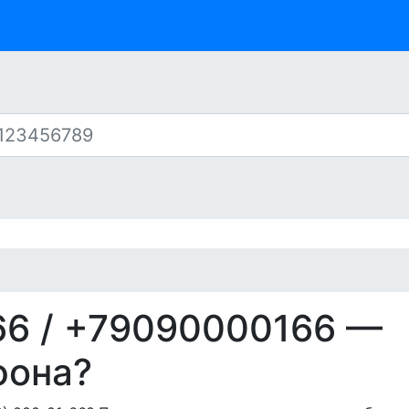
66
/ +79090000166 —
фона?