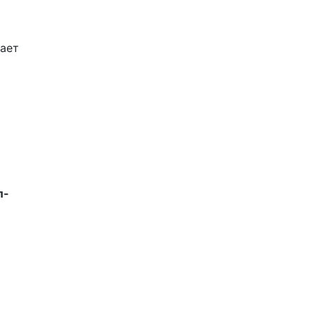
ает
л-