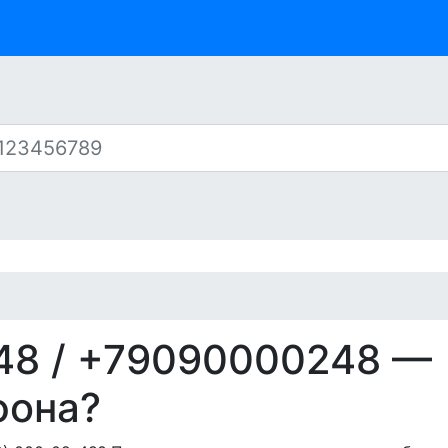
48
/ +79090000248 —
фона?