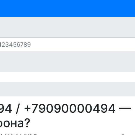
94
/ +79090000494 —
фона?