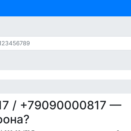
17
/ +79090000817 —
фона?