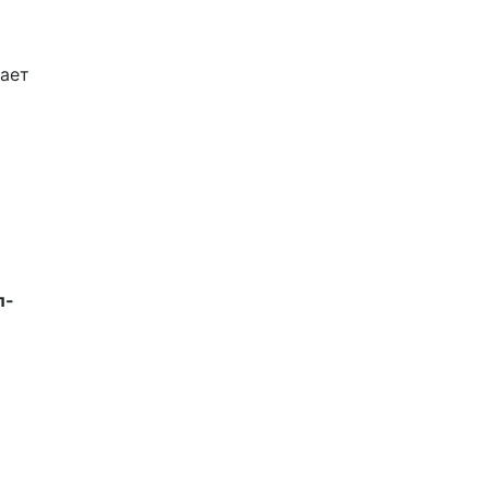
ает
л-