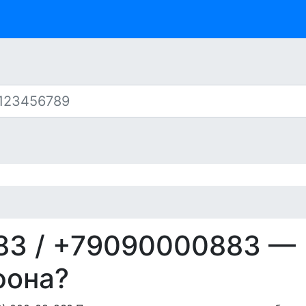
83
/ +79090000883 —
фона?