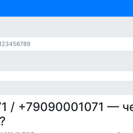
71
/ +79090001071 — ч
?