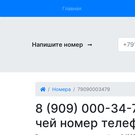
Phone 909
Главная
Напишите номер
Номера
79090003479
8 (909) 000-34-
чей номер теле