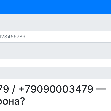
79
/ +79090003479 —
фона?