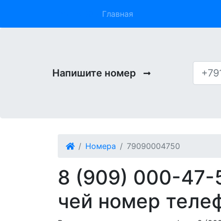
Phone 909
Главная
Напишите номер
Номера
79090004750
8 (909) 000-47-
чей номер теле