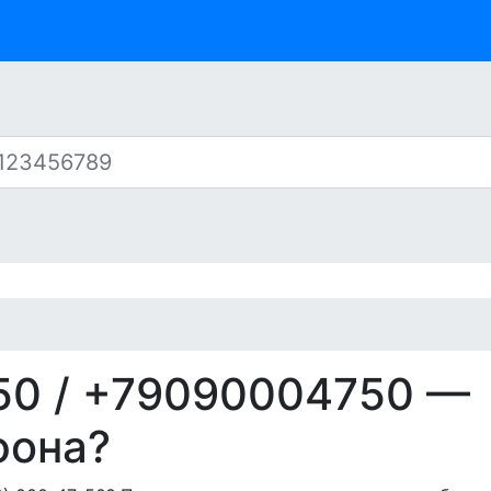
50
/ +79090004750 —
фона?