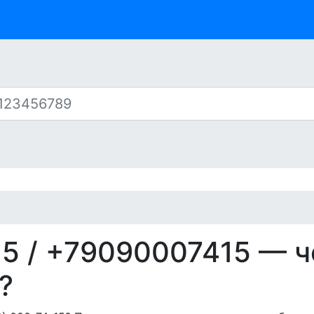
15
/ +79090007415 — ч
?